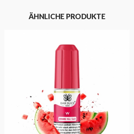
Warum Wassermelonengeschmack wählen? Es ist
ÄHNLICHE PRODUKTE
einfach. Der üppige Geschmack einer reifen, saftigen
Wassermelone an einem heißen Sommertag ist etwas,
wonach viele von uns sich sehnen. Dieses E-Liquid
liefert diese Erfahrung direkt auf die Spitze Ihrer
Zunge und bietet eine süße, kühle Abwechslung vom
Alltag. Der lebhafte Geschmack bleibt erhalten und
erinnert Sie an sonnenverwöhnte Tage und gemütliche
Nachmittage. Aber anders als die eigentliche Frucht,
können Sie diese Wassermelonengüte jederzeit und
überall genießen.
Mit dem Wechsel zu
10x Bar Juice - W
(Watermelon)
wählen Sie nicht nur einen köstlichen
Geschmack, sondern auch ein qualitativ hochwertiges