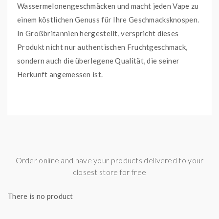
Wassermelonengeschmäcken und macht jeden Vape zu
einem köstlichen Genuss für Ihre Geschmacksknospen.
In Großbritannien hergestellt, verspricht dieses
Produkt nicht nur authentischen Fruchtgeschmack,
sondern auch die überlegene Qualität, die seiner
Herkunft angemessen ist.
Dieses Nic Salt E-Liquid ist in einer 10ml Flasche
abgefüllt, ideal zum Mitnehmen und einfach
nachzufüllen, wann immer Sie es brauchen. Mit einem
ausgeglichenen PG/VG-Verhältnis von 50/50 können
Vaper das Beste aus beiden Welten genießen:
Order online and have your products delivered to your
reichhaltige Wolken und einen sanften Kehlenschlag.
closest store for free
Darüber hinaus enthält das Pack zehn dieser
There is no product
herrlichen E-Liquids, so dass Ihnen Ihr
Lieblingsgeschmack so schnell nicht ausgehen wird.