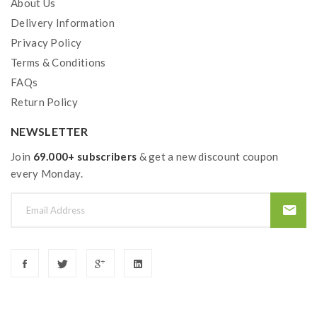
About Us
von Sommer bei jedem Zug. Ihre Geschmacksknospen
Delivery Information
werden es Ihnen danken.
Privacy Policy
Terms & Conditions
Technische Daten
FAQs
Geschmacksprofil
Return Policy
Herstellungsland
Großbritannien
NEWSLETTER
Produkt
Nikotinsalz E-Liquid
Join
69.000+ subscribers
& get a new discount coupon
Inhalt
every Monday.
10 ml
Flasche
10ml
Geschmack
Wassermelone
PG / VG Verhältnis
50 / 50
Pack
10x