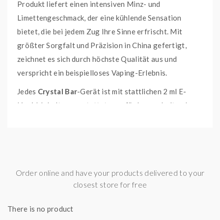
Produkt liefert einen intensiven Minz- und
Limettengeschmack, der eine kühlende Sensation
bietet, die bei jedem Zug Ihre Sinne erfrischt. Mit
größter Sorgfalt und Präzision in China gefertigt,
zeichnet es sich durch höchste Qualität aus und
verspricht ein beispielloses Vaping-Erlebnis.
Jedes
Crystal Bar
-Gerät ist mit stattlichen 2 ml E-
Liquid-Inhalt ausgestattet, was für lang anhaltende
Zufriedenheit sorgt. Genießen Sie mehr als 600 Züge
pro Einheit, was es zum perfekten Begleiter für alle
macht, die Kontinuität lieben. Sein eingebauter Akku
mit 500 mAh steigert die Dauer des Vapings, sodass
Order online and have your products delivered to your
Sie den reichen Menthol-Limetten-Geschmack ohne
closest store for free
Unterbrechungen genießen können.
Das
10x Crystal Bar - Fresh Menthol Mojito
-
There is no product