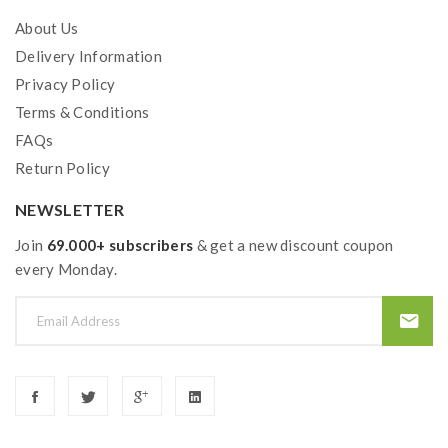
dafür, dass Sie
About Us
Delivery Information
Technische Daten
Privacy Policy
Geschmacksprofil
Terms & Conditions
Herstellungsland
China
FAQs
Produkt
Return Policy
Einweg E-Zigarette
Inhalt
NEWSLETTER
2 ml
Züge
Join
69.000+ subscribers
& get a new discount coupon
ca. 600 Züge
every Monday.
Batterie
Integrierter 500 mAh
Geschmack
Limette, Menthol, Minze
Coil
Mesh
Pack
10x