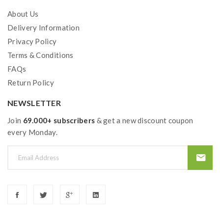
Technische Daten
About Us
Geschmacksprofil
Delivery Information
Herstellungsland
Privacy Policy
China
Produkt
Terms & Conditions
Mate500 Pods
FAQs
Inhalt
Return Policy
2x 2 ml
Geschmack
NEWSLETTER
Wassermelone
PG / VG Verhältnis
Join
69.000+ subscribers
& get a new discount coupon
50 / 50
every Monday.
Pack
10x