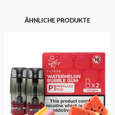
Mischung von verlockenden Wassermelonenaromen.
Der saftige und fruchtige Wassermelongeschmack
macht die
10x Elf Bar - Mate500 P1 Watermelon
zu
ÄHNLICHE PRODUKTE
einem Favoriten unter unseren Nutzern, die etwas
Süßes, etwas Saures und viel Frisches beim Dampfen
bevorzugen.
Aber das ist noch nicht alles. Mit einem 10er-Pack
gehen Ihnen Ihr Lieblings-E-Liquid nie aus. Sie können
den köstlichen Geschmack von Wassermelone länger
genießen, ohne sich um Nachfüllungen kümmern zu
müssen. Dieses Produkt ist ein Flag-Pack, was es zu
einem ausgezeichneten Preis-Leistungs-Verhältnis
macht.
Verpassen Sie nicht die Chance, Ihr Dampferlebnis mit