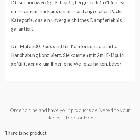
Dieser hochwertige E-Liquid, hergestellt in China, ist
ein Premium-Pack aus unserer umfangreichen Packs-
Kategorie, das ein unvergleichliches Dampferlebnis
garantiert.
Die Mate500 Pods sind für Komfort und einfache
Handhabung konzipiert. Sie kommen mit 2ml E-Liquid
gefüllt, genug, um Ihnen eine Weile zu halten, bevor
die nächste Nachfüllung benötigt wird. Das
ausgewogene Verhältnis von PG / VG von 50 / 50
stellt sicher, dass jeder Zug die perfekte Mischung aus
Geschmack und Dampf liefert, was Ihnen jedes Mal ein
angenehmes Dampfen ermöglicht.
Order online and have your products delivered to your
closest store for free
Mit diesem fruchtigen E-Liquid erhalten Sie nicht nur
There is no product
ein schickes Dampfgerät, sondern auch eine exquisite