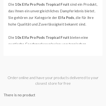
Die
10x Elfa Pro Pods Tropical Fruit
sind ein Produkt,
das Ihnen ein unvergleichliches Dampferlebnis bietet.
Sie gehören zur Kategorie der
Elfa Pods
, die für ihre
hohe Qualität und Zuverlässigkeit bekannt sind.
Die
10x Elfa Pro Pods Tropical Fruit
bieten eine
exotische Geschmacksexplosion von tropischen
Früchten, die Sie an einen sonnigen Strandurlaub
erinnern wird. Jeder Zug liefert eine perfekte
Mischung aus süßen und saftigen Aromen, die Ihre
Sinne beleben und Ihren Gaumen erfreuen werden.
Order online and have your products delivered to your
closest store for free
Eine der Hauptmerkmale dieses Produkts ist die
Mehrfachverpackung. Dies bedeutet, dass Sie mit
There is no product
jedem Kauf zehn vorbefüllte Pods erhalten. Diese sind
bequem zu verwenden und ermöglichen es Ihnen, den