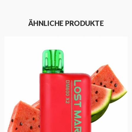
Forschung und Entwicklung und spiegelt unser
Engagement für Qualität und Kundenzufriedenheit
wider.
ÄHNLICHE PRODUKTE
Zusammengefasst ist das
Lost Mary DM1200 -
Banana Ice
ein Produkt, das sowohl in Bezug auf
Design als auch Funktionalität beeindruckt. Es ist ein
Produkt, das entwickelt wurde, um den Anforderungen
unserer Kunden gerecht zu werden und gleichzeitig
einen Hauch von Eleganz und Stil hinzuzufügen.
Probieren Sie es aus und erleben Sie den Unterschied
selbst!
Das Produkt wird in einer praktischen und
wirtschaftlichen Verpackung mit 5 Stück geliefert, die
leicht zu öffnen und zu verwenden ist. Einfach
auspacken, inhalieren und den vollen Geschmack