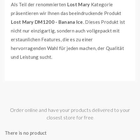
Als Teil der renommierten
Lost Mary
Kategorie
präsentieren wir Ihnen das beeindruckende Produkt
Lost Mary DM1200 - Banana Ice
. Dieses Produkt ist
nicht nur einzigartig, sondern auch vollgepackt mit
erstaunlichen Features, die es zu einer
hervorragenden Wahl für jeden machen, der Qualität
und Leistung sucht.
Das
Lost Mary DM1200 - Banana Ice
zeichnet sich
nicht durch den einzigartigen Geschmack aus, sondern
auch über die Langlebigkeit aus.
Darüber hinaus ist das
Lost Mary DM1200 - Banana
Order online and have your products delivered to your
closest store for free
Ice
ein Produkt, das sich durch seine hohe Qualität und
sein hervorragendes Preis-Leistungs-Verhältnis
There is no product
auszeichnet. Es ist das Ergebnis jahrelanger