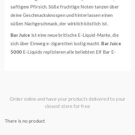
saftigem Pfirsich. Süße fruchtige Noten tanzen über
deine Geschmacksknospen und hinterlassen einen
süßen Nachgeschmack, der wirklich köstlich ist.
Bar Juice
ist eine neue britische E-Liquid-Marke, die
sich über Einweg e-zigaretten lustig macht.
Bar Juice
5000
E-Liquids replizieren alle beliebten Elf Bar E-
Zigarette Geschmäcker, einschließlich Wassermelone,
Traube, Blaubeere, Pink Lemonade, Pfirsich Ice,
Energy Ice, Apfel Pfirsich, Erdbeere Ice, Blue Razz
Lemonade und Kiwi Passionfruit Guava! Bei der
Produktion kommen keine Elfen zu Schaden!
Order online and have your products delivered to your
Marke: Bar Juice
closest store for free
Inhalt: 10 ml
There is no product
Flasche: 10 ml
Mischungsverhältnis: 50 VG / 50 PG