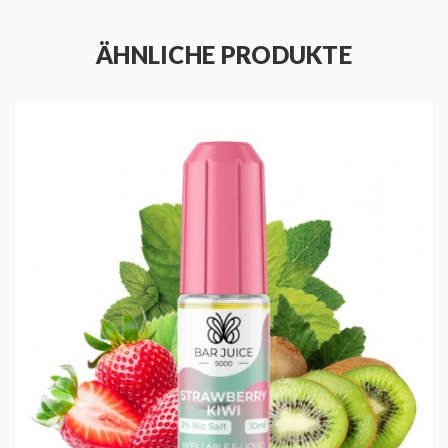
Gebrauchsfertig
ÄHNLICHE PRODUKTE
Technische Daten
Geschmacksprofil
Herstellungsland
Großbritannien
Produkt
Nikotinsalz E-Liquid
Inhalt
10 ml
Flasche
10ml
Geschmack
Apfel, Pfirsich
PG / VG Verhältnis
50 / 50