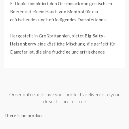
E-Liquid kombiniert den Geschmack von gemischten
Beeren mit einem Hauch von Menthol für ein
erfrischendes und befriedigendes Dampferlebnis.
Hergestellt in Großbritannien, bietet
Big Salts -
Heizenberry
eine köstliche Mischung, die perfekt für
Dampfer ist, die eine fruchtige und erfrischende
Sensation bei jedem Zug suchen. Ob Sie Beeren lieben
oder einfach nur eine Prise Menthol wünschen, dieses
E-Liquid wird Sie beeindrucken.
Mit Optionen in 10 ml und 30 ml Größen stellt dieses
Order online and have your products delivered to your
Longfill-Aroma sicher, dass Sie genügend Vorrat
closest store for free
haben, um es zu genießen. Die hochwertigen Zutaten
There is no product
garantieren jedes Mal ein geschmeidiges und
geschmackvolles Dampfen, was es für jeden Dampf-