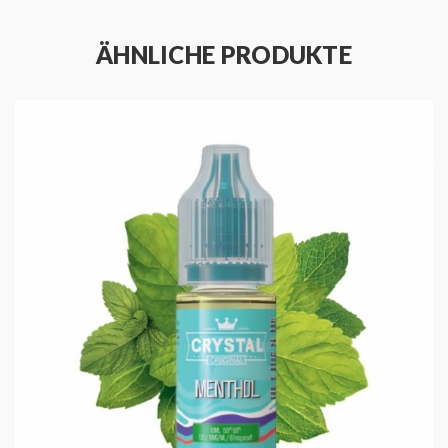
Enthusiasten unverzichtbar macht.
ÄHNLICHE PRODUKTE
Verpassen Sie nicht die Gelegenheit, Ihr
Dampferlebnis mit
Big Salts - Heizenberry
zu
verbessern. Besuchen Sie jetzt unseren Big Salts-
Katalog, um diese und andere aufregende
Geschmacksrichtungen zu entdecken.
Gönnen Sie sich heute die köstliche Fusion von Beeren
und Menthol. Fügen Sie
Big Salts - Heizenberry
Ihrem
Warenkorb hinzu und gönnen Sie sich ein
Dampferlebnis wie kein anderes. Ihre
Geschmacksknospen werden es Ihnen danken!
Technische Daten
Geschmacksprofil