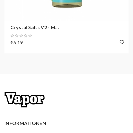
Herstellungsland
Großbritannien
Inhalt
10 ml
Crystal Salts V2 - M...
Geschmack
Beere, Menthol
€6,19
INFORMATIONEN