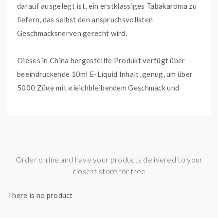
darauf ausgelegt ist, ein erstklassiges Tabakaroma zu
liefern, das selbst den anspruchsvollsten
Geschmacksnerven gerecht wird.
Dieses in China hergestellte Produkt verfügt über
beeindruckende 10ml E-Liquid Inhalt, genug, um über
5000 Züge mit gleichbleibendem Geschmack und
Dampfproduktion zu liefern. Der
Elf Bar AF5000 -
Snoow Tobacco
nutzt QUAQ Mesh Coil-Technologie,
um eine einheitliche Erhitzung und intensivere
Geschmacksextraktion zu gewährleisten. Sein
integrierter Akku mit 650 mAh garantiert eine
Order online and have your products delivered to your
langfristige Nutzung für Ihr ultimatives
closest store for free
Dampfvergnügen.
There is no product
Speziell für diejenigen konzipiert, die Authentizität