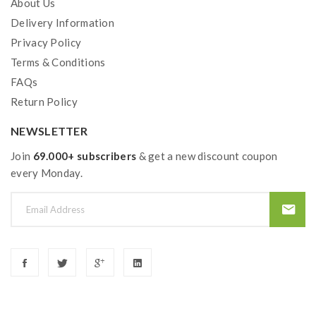
About Us
ist eine Lebensstilwahl für diejenigen, die Qualität,
Delivery Information
Komfort und herausragende Leistung schätzen.
Privacy Policy
Machen Sie heute den Wechsel und verbessern Sie Ihr
Terms & Conditions
Dampferlebnis mit
Elf Bar AF5000 - Snoow Tobacco
.
FAQs
Return Policy
Technische Daten
NEWSLETTER
Geschmacksprofil
Herstellungsland
Join
69.000+ subscribers
& get a new discount coupon
China
every Monday.
Produkt
Einweg E-Zigarette
Inhalt
10 ml
Züge
ca. 5000 Züge
Typ
Elf Bar AF5000
Batterie
Integrierter 650 mAh