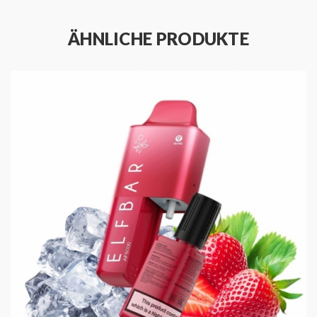
und Qualität schätzen, präsentiert sich der
Elf Bar
AF5000 - Snoow Tobacco
in einem schlanken Stil, der
ÄHNLICHE PRODUKTE
nicht nur optisch ansprechend ist. Er ist auf Komfort
und Portabilität ausgelegt und punktet mit einem
kompakten Design, das problemlos in Ihre Tasche oder
Handtasche passt. Als Einweg-Vape bietet er die
ultimative unkomplizierte Lösung für Dampfer - kein
Nachfüllen, Aufladen oder komplizierte
Knopfsteuerungen notwendig. Einfach die Verpackung
öffnen, dampfen und ordnungsgemäß entsorgen, wenn
Sie fertig sind. So einfach ist das!
Genießen Sie den einzigartigen Tabakgeschmack
des
Elf Bar AF5000 - Snoow Tobacco
. Dies ist kein
gewöhnliches Tabakaroma; seine raffinierte Balance
von kühnen und robusten Noten schafft ein