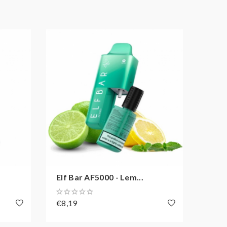
Elf Bar AF5000 - Lem...
Elf B
€8,19
€8,1