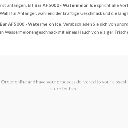
erst anfangen,
Elf Bar AF5000 - Watermelon Ice
spricht alle Vor
ahl für Anfänger, während der kräftige Geschmack und die langl
 Bar AF5000 - Watermelon Ice
. Verabschieden Sie sich von unor
chen Wassermelonengeschmack mit einem Hauch von eisiger Frische
ung! Stocken Sie noch heute Ihren Vorrat an
Elf Bar AF5000 - 
esen Einweg-Dampfer Ihrer Sammlung hinzu und gönnen Sie sich 
ise Menthol.
Order online and have your products delivered to your closest
store for free