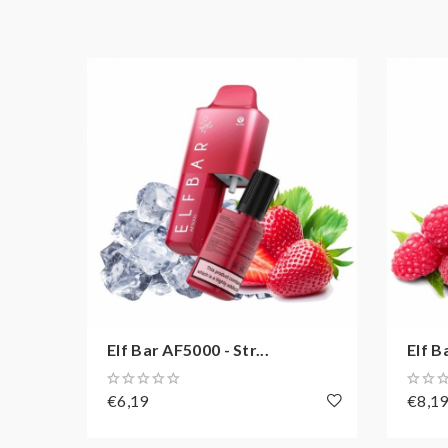
10 ml
Züge
ca. 5000 Züge
Typ
Elf Bar AF5000
Batterie
Integrierter 650 mAh
Geschmack
Kühle, Wassermelone
Coil
QUAQ Mesh
Elf Bar AF5000 - Str...
Elf B
€6,19
€8,1