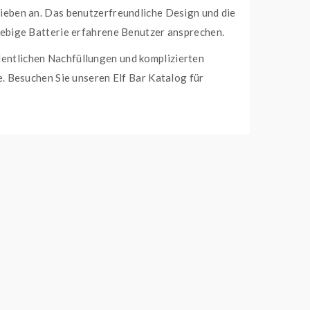
lieben an. Das benutzerfreundliche Design und die
ebige Batterie erfahrene Benutzer ansprechen.
dentlichen Nachfüllungen und komplizierten
. Besuchen Sie unseren Elf Bar Katalog für
Watermelon Ice
auf und heben Sie Ihr
den unwiderstehlichen Geschmack von süßer