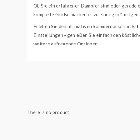
Ob Sie ein erfahrener Dampfer sind oder gerade 
kompakte Größe machen es zu einer großartigen W
Erleben Sie den ultimativen Sommerdampf mit
Elf
Einstellungen - genießen Sie einfach den köstli
weitere aufregende Optionen.
Verpassen Sie nicht diese spannende Aromenmisch
Dampferlebnis auf ein neues Level. Fügen Sie di
Wassermelone in Kombination mit einer kühlen Br
Technische Daten
Geschmacksprofil
Herstellungsland
There is no product
China
Produkt
Einweg E-Zigarette
Inhalt