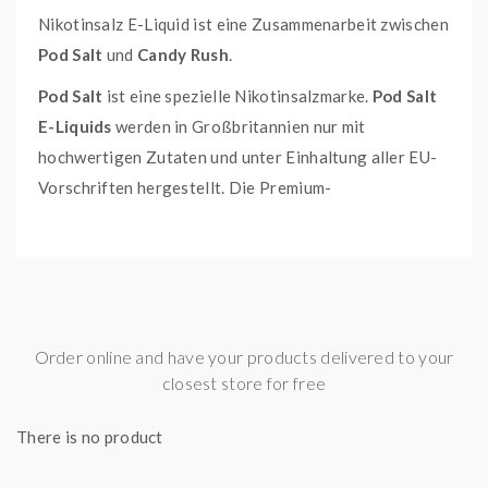
Nikotinsalz E-Liquid ist eine Zusammenarbeit zwischen
Pod Salt
und
Candy Rush
.
Pod Salt
ist eine spezielle Nikotinsalzmarke.
Pod Salt
E-Liquids
werden in Großbritannien nur mit
hochwertigen Zutaten und unter Einhaltung aller EU-
Vorschriften hergestellt. Die Premium-
Nikotinsalzformel von
Pod Salt
wird schneller
absorbiert, hält länger an und erzeugt ein höheres
Maß an Zufriedenheit als traditionelle E-Liquids.
Marke: Pod Salt
Inhalt: 10 ml
Order online and have your products delivered to your
Flasche: 10 ml
closest store for free
Mischungsverhältnis: 50 VG / 50 PG
There is no product
Technische Daten