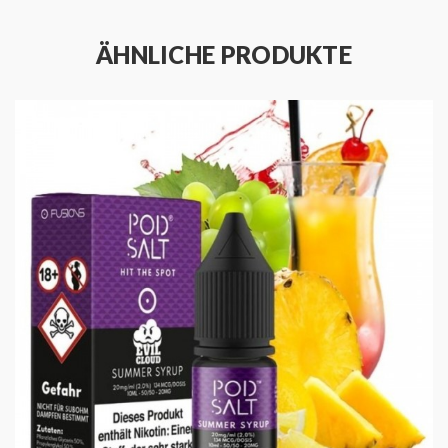
Geschmacksprofil
Herstellungsland
ÄHNLICHE PRODUKTE
Großbritannien
Produkt
Nikotinsalz E-Liquid
Inhalt
10 ml
Flasche
10ml
Geschmack
Kaugummi