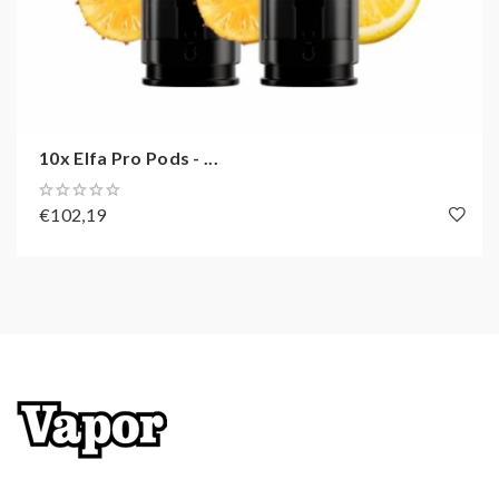
Produkt erhalten.
Zusammenfassend lässt sich sagen, dass die
10x Elfa
Pro Pods Pineapple Lemon Qi
eine hervorragende
Wahl für alle sind, die das Beste aus ihrem Vaping-
10x Elfa Pro Pods - ...
Erlebnis herausholen möchten. Mit ihrem
erfrischenden Geschmack und ihrer hohen Qualität
€102,19
bieten sie ein unvergleichliches Erlebnis, das Sie immer
wieder begeistern wird. Probieren Sie sie noch heute
aus und erleben Sie den Unterschied selbst!
Technische Daten
Geschmacksprofil
Herstellungsland
China
Produkt
Elfa Pods