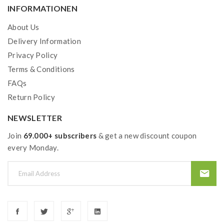
INFORMATIONEN
Inhalt
2x 2 ml
About Us
Geschmack
Ananas, Limonade
Delivery Information
Coil
Privacy Policy
QUAQ Mesh
Terms & Conditions
Pack
10x
FAQs
Return Policy
NEWSLETTER
Join
69.000+ subscribers
& get a new discount coupon
every Monday.