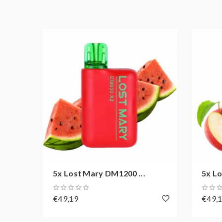
Produkt
Einweg E-Zigarette
Inhalt
2x 2 ml
Züge
ca. 1200 Züge
Batterie
Integrierter 850 mAh
Geschmack
Guave, Kiwi, Passionsfrucht
Coil
QUAQ Mesh
Pack
5x
5x Lost Mary DM1200 ...
5x Lo
€49,19
€49,