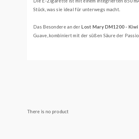
Die E-Zigarette ist mit einem integrierten 850 m
Stück, was sie ideal für unterwegs macht.
Das Besondere an der
Lost Mary DM1200 - Kiwi
Guave, kombiniert mit der süßen Säure der Passio
Ein weiteres Highlight dieses Produkts ist der I
E-Zigarette mit einer QUAQ Mesh Coil ausgestatt
Egal ob Sie ein erfahrener Dampfer sind oder ge
Genießen Sie den exotischen Geschmack und das an
dem Geschmack überzeugen.
There is no product
Technische Daten
Geschmacksprofil
Herstellungsland
China