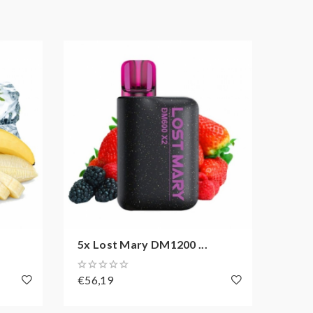
5x Lost Mary DM1200 ...
5x L
€56,19
€49,