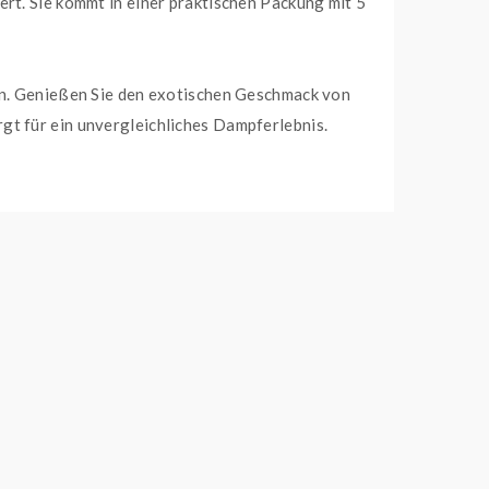
ert. Sie kommt in einer praktischen Packung mit 5
en. Genießen Sie den exotischen Geschmack von
gt für ein unvergleichliches Dampferlebnis.
ntensiven Geschmack bei jedem Zug. Zudem ist die
nen konstant guten Geschmack sorgt.
wi Passionfruit Guava
wird Sie begeistern.
 es aus und lassen Sie sich von der Qualität und