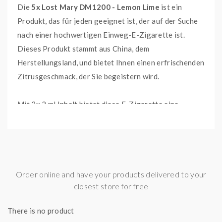
Die
5x
Lost Mary DM1200 - Lemon Lime
ist ein
Produkt, das für jeden geeignet ist, der auf der Suche
nach einer hochwertigen Einweg-E-Zigarette ist.
Dieses Produkt stammt aus China, dem
Herstellungsland, und bietet Ihnen einen erfrischenden
Zitrusgeschmack, der Sie begeistern wird.
Mit 2x 2 ml Inhalt bietet diese E-Zigarette eine
ausreichende Menge für den Gebrauch. Sie enthält
eine integrierte Batterie mit 850 mAh, die eine lange
Nutzungsdauer gewährleistet. Damit können Sie sicher
sein, dass Ihre E-Zigarette immer dann einsatzbereit
ist, wenn Sie sie brauchen.
Order online and have your products delivered to your
closest store for free
Eines der herausragenden Merkmale dieses Produkts
There is no product
ist der Geschmack. Mit einem köstlichen Zitronen- und